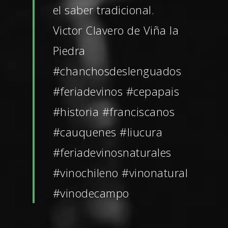
el saber tradicional.
Victor Clavero de Viña la
Piedra
#chanchosdeslenguados
#feriadevinos #cepapais
#historia #franciscanos
#cauquenes #liucura
#feriadevinosnaturales
#vinochileno #vinonatural
#vinodecampo