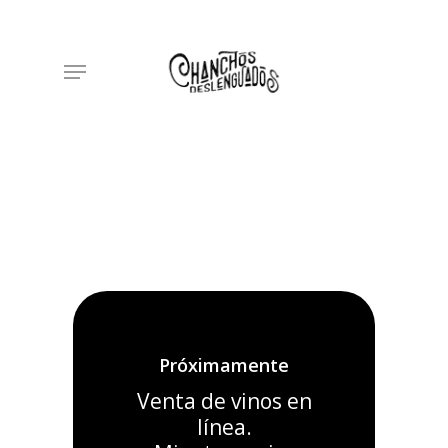
Skip
to
main
content
Próximamente
Venta de vinos en
línea.